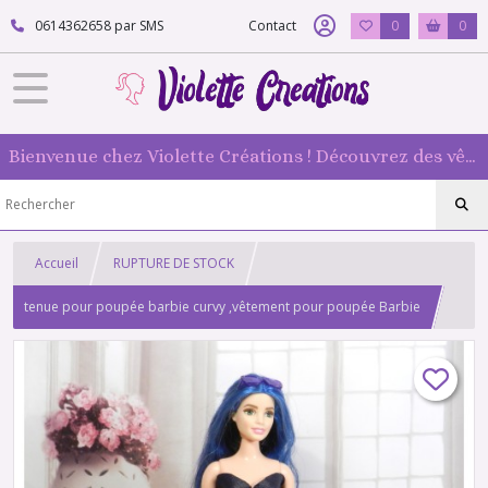
0614362658 par SMS
Contact
0
0
Bienvenue chez Violette Créations ! Découvrez des vêtements faits main pour vos poupées mannequin : originaux et 100 % fabriqués en France
Accueil
RUPTURE DE STOCK
tenue pour poupée barbie curvy ,vêtement pour poupée Barbie