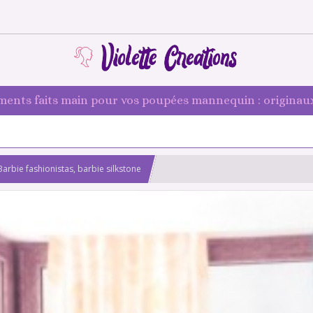
ments faits main pour vos poupées mannequin : originaux
arbie fashionistas, barbie silkstone