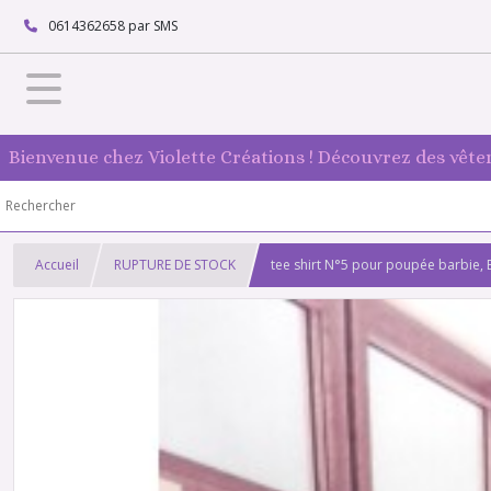
0614362658 par SMS
Bienvenue chez Violette Créations ! Découvrez des vête
Accueil
RUPTURE DE STOCK
tee shirt N°5 pour poupée barbie, B