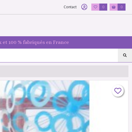
Contact
0
0
 et 100 % fabriqués en France