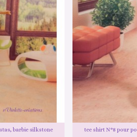
stas, barbie silkstone
tee shirt N°8 pour po