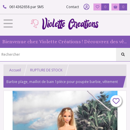
0614362658 par SMS
Contact
0
0
Bienvenue chez Violette Créations ! Découvrez des vêtements faits main pour vos poupées mannequin : originaux et 100 % fabriqués en France
Accueil
RUPTURE DE STOCK
Barbie plage, maillot de bain 1pIèce pour poupée barbie, vêtement
de plage N 2