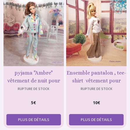
pyjama "Ambre"
Ensemble pantalon , tee-
vêtement de nuit pour
shirt vêtement pour
poupée barbie, Barbie
poupée barbie , barbie
RUPTURE DE STOCK
RUPTURE DE STOCK
fashionistas par Violette
fashionnitas
5
€
10
€
créations
PLUS DE DÉTAILS
PLUS DE DÉTAILS