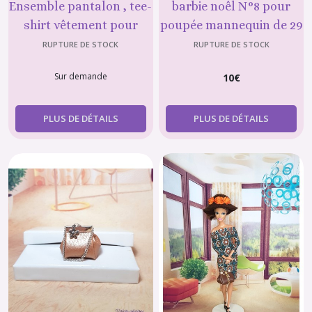
Ensemble pantalon , tee-
barbie noêl N°8 pour
shirt vêtement pour
poupée mannequin de 29
pour poupée mannequin
cm (type Barbie)
RUPTURE DE STOCK
RUPTURE DE STOCK
de 29 cm type Barbie N°2
Sur demande
10
€
PLUS DE DÉTAILS
PLUS DE DÉTAILS