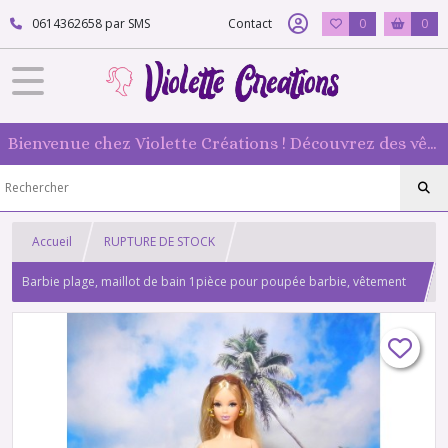
0614362658 par SMS
Contact
0
0
Bienvenue chez Violette Créations ! Découvrez des vêtements faits main pour vos poupées mannequin : originaux et 100 % fabriqués en France
Accueil
RUPTURE DE STOCK
Barbie plage, maillot de bain 1pièce pour poupée barbie, vêtement
de plage N 6