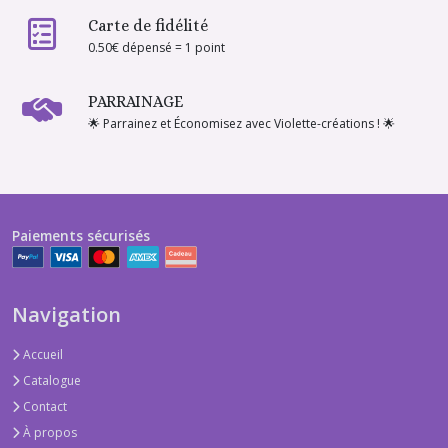
Carte de fidélité
0.50€ dépensé = 1 point
PARRAINAGE
🌟 Parrainez et Économisez avec Violette-créations ! 🌟
Paiements sécurisés
Navigation
Accueil
Catalogue
Contact
À propos