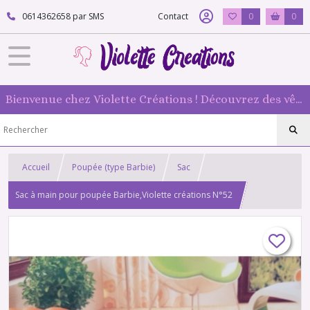
0614362658 par SMS
Contact
0
0
Bienvenue chez Violette Créations ! Découvrez des vêtements faits main pour vos poupées mannequin : originaux et 100 % fabriqués en France
Accueil
Poupée (type Barbie)
Sac
Sac à main pour poupée Barbie,Violette créations N°52