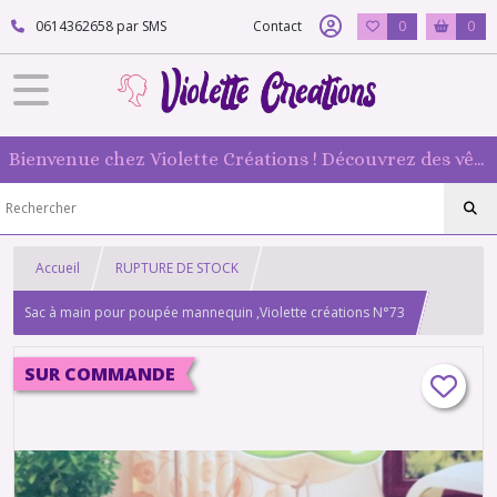
0614362658 par SMS
Contact
0
0
Bienvenue chez Violette Créations ! Découvrez des vêtements faits main pour vos poupées mannequin : originaux et 100 % fabriqués en France
Accueil
RUPTURE DE STOCK
Sac à main pour poupée mannequin ,Violette créations N°73
SUR COMMANDE