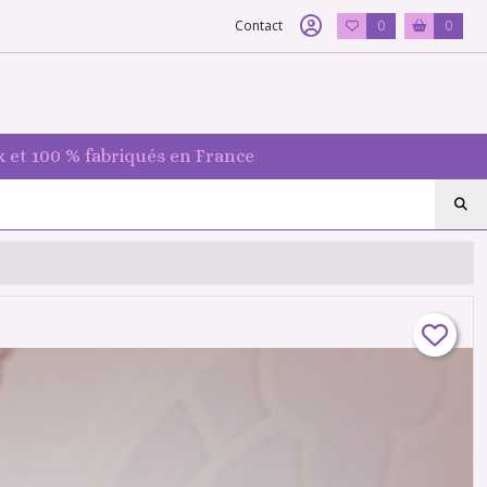
Contact
0
0
 et 100 % fabriqués en France