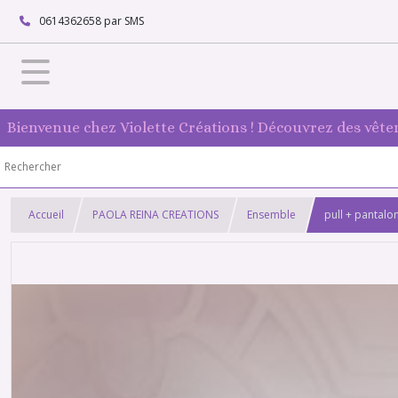
0614362658 par SMS
Bienvenue chez Violette Créations ! Découvrez des vête
Accueil
PAOLA REINA CREATIONS
Ensemble
pull + pantalo