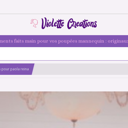
ments faits main pour vos poupées mannequin : originaux
n pour paola reina