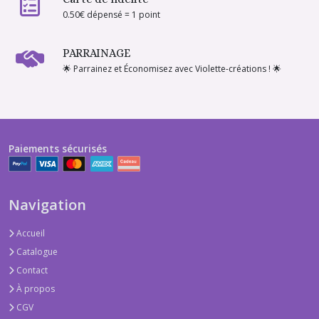
0.50€ dépensé = 1 point
PARRAINAGE
🌟 Parrainez et Économisez avec Violette-créations ! 🌟
Paiements sécurisés
Navigation
Accueil
Catalogue
Contact
À propos
CGV