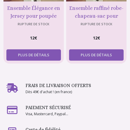
Ensemble Élégance en
Ensemble raffiné robe-
Jersey pour poupée
chapeau-sac pour
Barbie Robe, Chapeau et
poupée Barbie, tenue
RUPTURE DE STOCK
RUPTURE DE STOCK
Sac
chic et accessoires
12
€
12
€
assortis,
PLUS DE DÉTAILS
PLUS DE DÉTAILS
FRAIS DE LIVRAISON OFFERTS
Dès 49€ d'achat ! (en france)
PAIEMENT SÉCURISÉ
Visa, Mastercard, Paypal...
Carte de fidélité