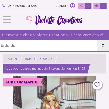
0614362658 par SMS
Contact
0
0
Bienvenue chez Violette Créations ! Découvrez des vêtements faits main pour vos poupées mannequin : originaux et 100 % fabriqués en France
Accueil
RUPTURE DE STOCK
robe pour poupée mannequin Silkstone ,fahionnitas N°25
SUR COMMANDE