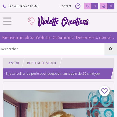
0614362658 par SMS
Contact
0
0
Bienvenue chez Violette Créations ! Découvrez des vêtements faits main pour vos poupées mannequin : originaux et 100 % fabriqués en France
Accueil
RUPTURE DE STOCK
Bijoux ,collier de perle pour poupée mannequin de 29 cm (type
Barbie) , boucles d'oreille assorties perle ronde et à facette rose