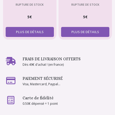
Barbie , boucles d'oreille
Collier de perles et
RUPTURE DE STOCK
RUPTURE DE STOCK
assorties perle blanche
boucles d'oreille dorées
5
€
5
€
et toupie en cristal
assorties
PLUS DE DÉTAILS
PLUS DE DÉTAILS
FRAIS DE LIVRAISON OFFERTS
Dès 49€ d'achat ! (en france)
PAIEMENT SÉCURISÉ
Visa, Mastercard, Paypal...
Carte de fidélité
0.50€ dépensé = 1 point