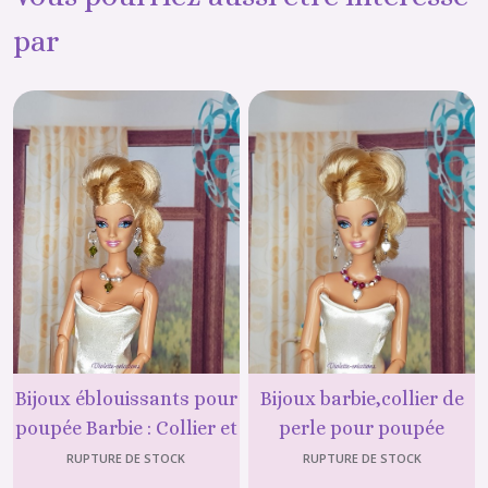
par
Bijoux éblouissants pour
Bijoux barbie,collier de
poupée Barbie : Collier et
perle pour poupée
boucles d'oreille
mannequin de 29 cm
RUPTURE DE STOCK
RUPTURE DE STOCK
assortis, ajoutant une
(type Barbie) , médaillon