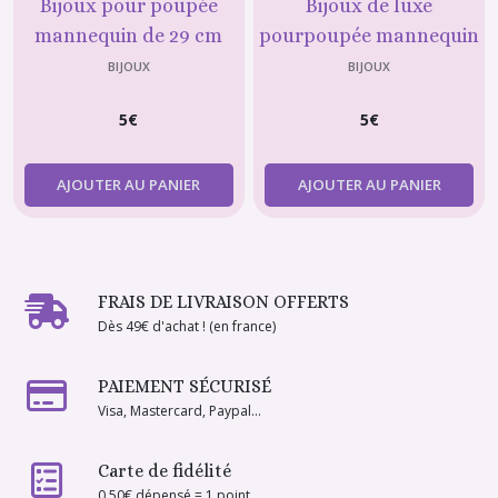
Bijoux pour poupée
Bijoux de luxe
mannequin de 29 cm
pourpoupée mannequin
(type Barbie) : Collier en
de 29 cm (type Barbie) :
BIJOUX
BIJOUX
chaînette dorée avec
Collier de perles et
5
€
5
€
toupie en cristal bronze
boucles d'oreille perle
assorties
AJOUTER AU PANIER
AJOUTER AU PANIER
FRAIS DE LIVRAISON OFFERTS
Dès 49€ d'achat ! (en france)
PAIEMENT SÉCURISÉ
Visa, Mastercard, Paypal...
Carte de fidélité
0.50€ dépensé = 1 point