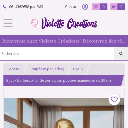
0614362658 par SMS
Contact
0
0
Bienvenue chez Violette Créations ! Découvrez des vêtements faits main pour vos poupées mannequin : originaux et 100 % fabriqués en France
Accueil
Poupée (type Barbie)
Bijoux
Bijoux barbie,collier de perle pour poupée mannequin de 29 cm
(type Barbie),