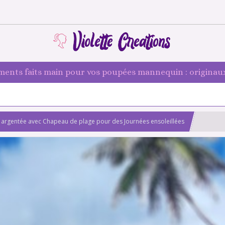
ments faits main pour vos poupées mannequin : originaux
ir argentée avec Chapeau de plage pour des Journées ensoleillées