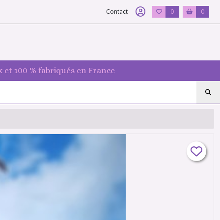
Contact
0
0
 et 100 % fabriqués en France