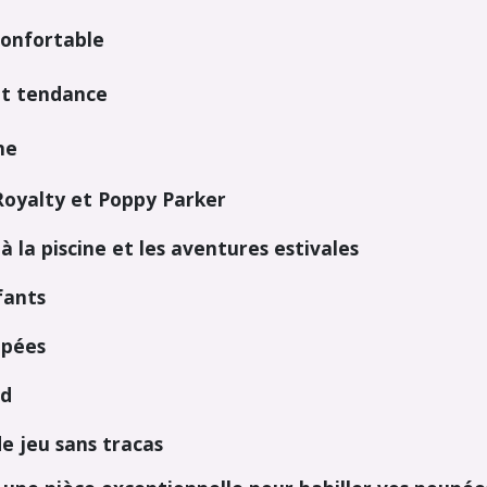
confortable
 et tendance
ne
Royalty et Poppy Parker
à la piscine et les aventures estivales
fants
upées
rd
de jeu sans tracas