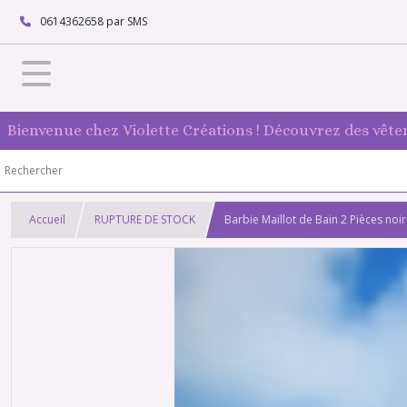
0614362658 par SMS
Bienvenue chez Violette Créations ! Découvrez des vête
Accueil
RUPTURE DE STOCK
Barbie Maillot de Bain 2 Pièces no