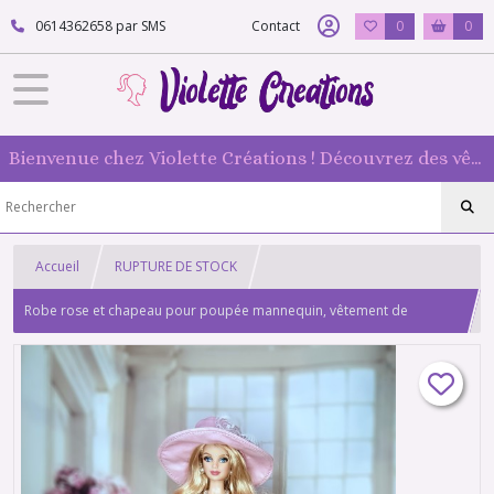
0614362658 par SMS
Contact
0
0
Bienvenue chez Violette Créations ! Découvrez des vêtements faits main pour vos poupées mannequin : originaux et 100 % fabriqués en France
Accueil
RUPTURE DE STOCK
Robe rose et chapeau pour poupée mannequin, vêtement de
poupée