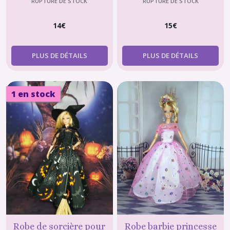
vêtements poupée 30cm
déguisement halloween
RUPTURE DE STOCK
RUPTURE DE STOCK
4
14
€
15
€
PLUS DE DÉTAILS
PLUS DE DÉTAILS
1 en stock
Robe de sorcière pour
Robe barbie princesse