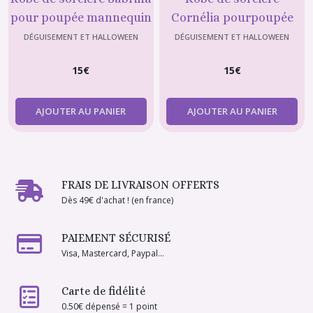
pour poupée mannequin
Cornélia pourpoupée
de 29 cm (type Barbie)
mannequin de 29 cm
DÉGUISEMENT ET HALLOWEEN
DÉGUISEMENT ET HALLOWEEN
(type Barbie)
15
€
15
€
AJOUTER AU PANIER
AJOUTER AU PANIER
FRAIS DE LIVRAISON OFFERTS
Dès 49€ d'achat ! (en france)
PAIEMENT SÉCURISÉ
Visa, Mastercard, Paypal...
Carte de fidélité
0.50€ dépensé = 1 point