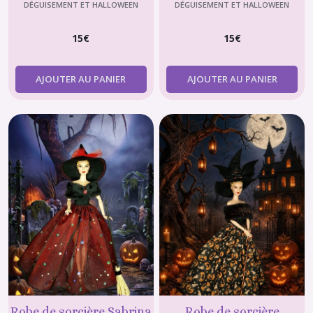
de 29 cm (type Barbie) 2
mannequin de 29 cm
DÉGUISEMENT ET HALLOWEEN
DÉGUISEMENT ET HALLOWEEN
(type Barbie)
15
€
15
€
AJOUTER AU PANIER
AJOUTER AU PANIER
Robe de sorcière Sabrina
Robe de sorcière