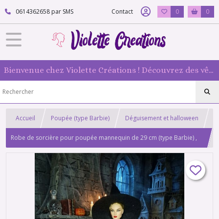
0614362658 par SMS
Contact
0
0
Bienvenue chez Violette Créations ! Découvrez des vêtements faits main pour vos poupées mannequin : originaux et 100 % fabriqués en France
Accueil
Poupée (type Barbie)
Déguisement et halloween
Robe de sorcière pour poupée mannequin de 29 cm (type Barbie) ,
déguisement halloween 3