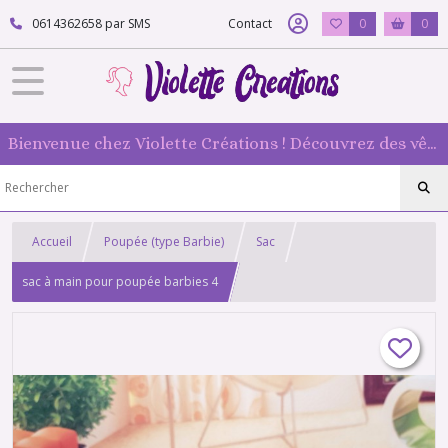
0614362658 par SMS
Contact
0
0
Bienvenue chez Violette Créations ! Découvrez des vêtements faits main pour vos poupées mannequin : originaux et 100 % fabriqués en France
Accueil
Poupée (type Barbie)
Sac
sac à main pour poupée barbies 4