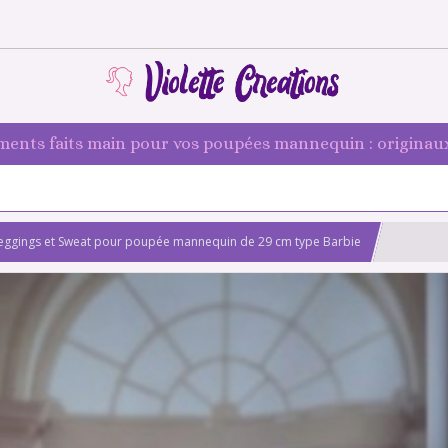
ments faits main pour vos poupées mannequin : originaux
Leggings et Sweat pour poupée mannequin de 29 cm type Barbie