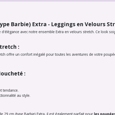
e Barbie) Extra - Leggings en Velours St
d'élégance avec notre ensemble Extra en velours stretch. Ce look so
tretch :
retch offre un confort inégalé pour toutes les aventures de votre poup
Moucheté :
et tendance.
ionnalité au style.
29 cm (type Barbie) Extra, il est également parfait pour
les poupée