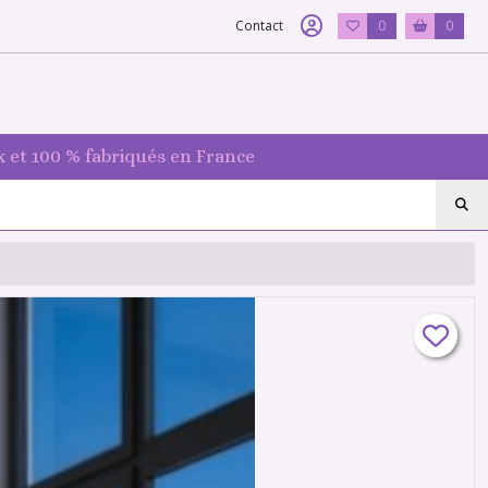
Contact
0
0
 et 100 % fabriqués en France