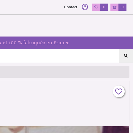
Contact
0
0
 et 100 % fabriqués en France