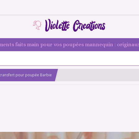
ments faits main pour vos poupées mannequin : originaux
c transfert pour poupée Barbie