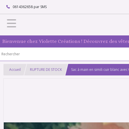
0614362658 par SMS
Bienvenue chez Violette Créations ! Découvrez des vête
Accueil
RUPTURE DE STOCK
Sac à main en simili cuir blanc ave