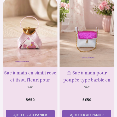
Sac à main en simili rose
👜 Sac à main pour
et tissu fleuri pour
poupée type barbie en
poupée Barbie 6
simili cuir blanc et rose
SAC
SAC
5
€
50
5
€
50
AJOUTER AU PANIER
AJOUTER AU PANIER