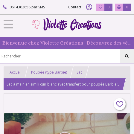
0614362658 par SMS
Contact
0
0
Bienvenue chez Violette Créations ! Découvrez des vêtements faits main pour vos poupées mannequin : originaux et 100 % fabriqués en France
Accueil
Poupée (type Barbie)
Sac
Sac à main en simili cuir blanc avec transfert pour poupée Barbie 5