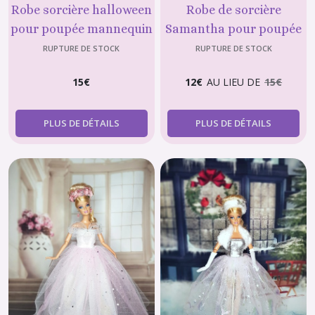
Robe sorcière halloween
Robe de sorcière
pour poupée mannequin
Samantha pour poupée
29 cm,11.5 pouces,
Barbie
RUPTURE DE STOCK
RUPTURE DE STOCK
fashion doll
15
€
12
€
AU LIEU DE
15
€
PLUS DE DÉTAILS
PLUS DE DÉTAILS