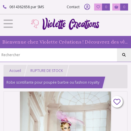
0614362658 par SMS
Contact
0
0
Bienvenue chez Violette Créations ! Découvrez des vêtements faits main pour vos poupées mannequin : originaux et 100 % fabriqués en France
Accueil
RUPTURE DE STOCK
Robe scintillante pour poupée barbie ou fashion royalty