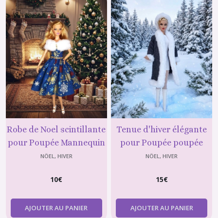
Robe de Noel scintillante
Tenue d'hiver élégante
pour Poupée Mannequin
pour Poupée poupée
29 cm ( type barbie )
mannequin de 29 cm
NÖEL, HIVER
NÖEL, HIVER
(type Barbie)
10
€
15
€
AJOUTER AU PANIER
AJOUTER AU PANIER