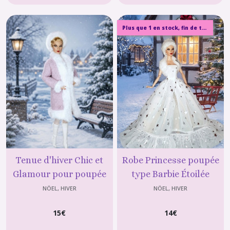
Plus que 1 en stock, fin de tissu
Tenue d'hiver Chic et
Robe Princesse poupée
Glamour pour poupée
type Barbie Étoilée
mannequin de 29 cm
argentée en Organza
NÖEL, HIVER
NÖEL, HIVER
(type Barbie)
Blanc
15
€
14
€