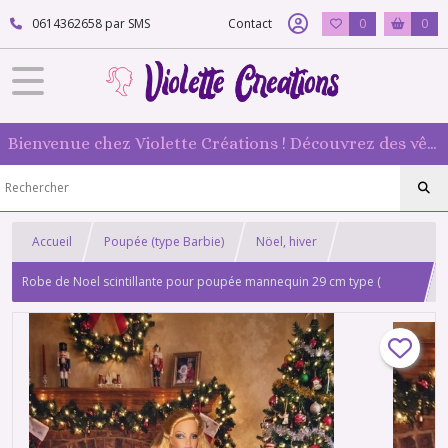
0614362658 par SMS
Contact
0
0
Bienvenue chez Violette Créations ! Découvrez des vêtements faits main pour vos poupées mannequin : originaux et 100 % fabriqués en France
Accueil
Poupée (type Barbie)
Nöel, hiver
Robe de Noel scintillante pour poupée mannequin 29 cm type (
barbie )