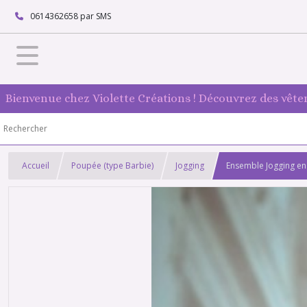
0614362658 par SMS
Bienvenue chez Violette Créations ! Découvrez des vête
Accueil
Poupée (type Barbie)
Jogging
Ensemble Jogging en