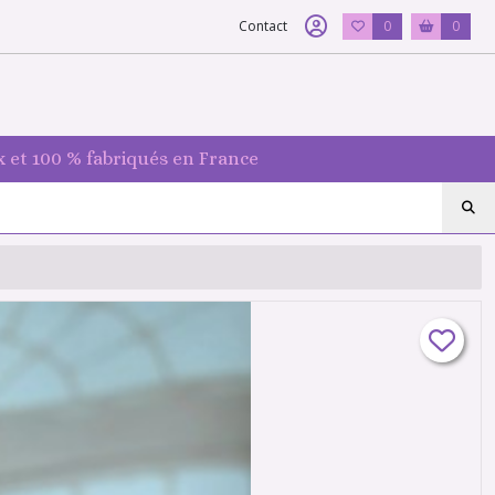
Contact
0
0
 et 100 % fabriqués en France