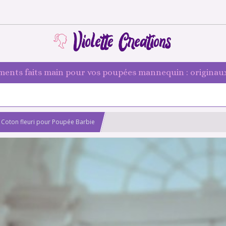
ments faits main pour vos poupées mannequin : originaux
 Coton fleuri pour Poupée Barbie