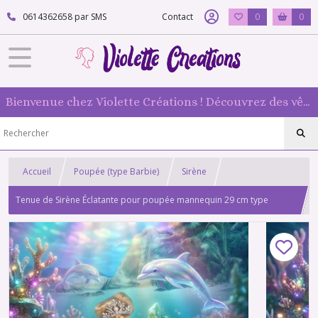
0614362658 par SMS
Contact
0
0
Bienvenue chez Violette Créations ! Découvrez des vêtements faits main pour vos poupées mannequin : originaux et 100 % fabriqués en France
Accueil
Poupée (type Barbie)
Sirène
Tenue de Sirène Éclatante pour poupée mannequin 29 cm type
barbie