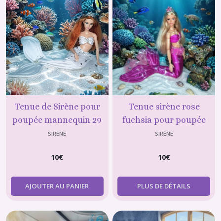
Tenue de Sirène pour
Tenue sirène rose
poupée mannequin 29
fuchsia pour poupée
cm type barbie
type Barbie – Violette-
SIRÈNE
SIRÈNE
creations
10
€
10
€
AJOUTER AU PANIER
PLUS DE DÉTAILS