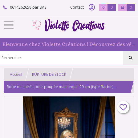
0614362658 par SMS
Contact
0
0
Bienvenue chez Violette Créations ! Découvrez des vêtements faits main pour vos poupées mannequin : originaux et 100 % fabriqués en France
Accueil
RUPTURE DE STOCK
Robe de soirée pour poupée mannequin 29 cm (type Barbie) –
Tenue noire élégante avec strass & sac argenté