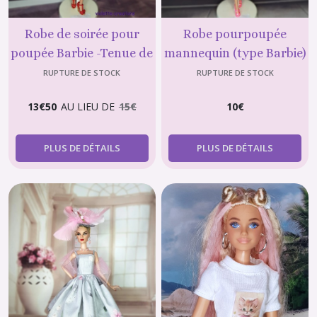
Robe de soirée pour
Robe pourpoupée
poupée Barbie -Tenue de
mannequin (type Barbie)
Soirée Chic
: Rose Étoiles et Ceinture
RUPTURE DE STOCK
RUPTURE DE STOCK
Jaune
13
€
50
AU LIEU DE
15
€
10
€
PLUS DE DÉTAILS
PLUS DE DÉTAILS