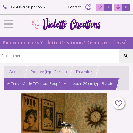
0614362658 par SMS
Contact
0
0
Bienvenue chez Violette Créations ! Découvrez des vêtements faits main pour vos poupées mannequin : originaux et 100 % fabriqués en France
Accueil
Poupée (type Barbie)
Ensemble
🌟 Tenue Mode 70’s pour Poupée Mannequin 29 cm typr Barbie