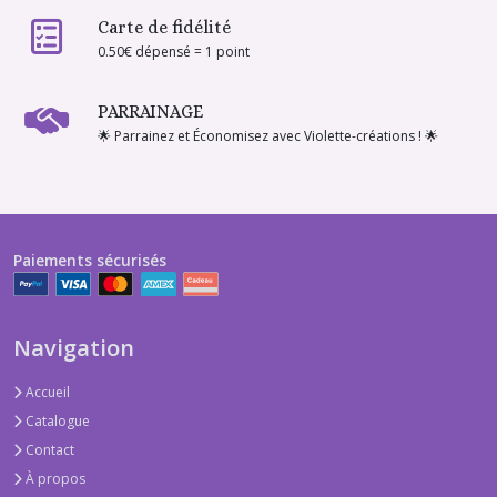
Carte de fidélité
0.50€ dépensé = 1 point
PARRAINAGE
🌟 Parrainez et Économisez avec Violette-créations ! 🌟
Paiements sécurisés
Navigation
Accueil
Catalogue
Contact
À propos