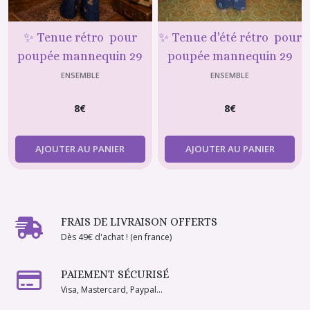
✨ Tenue rétro pour
✨ Tenue d'été rétro pour
poupée mannequin 29
poupée mannequin 29
cm –jean patte d’eph &
cm –jean patte d’eph &
ENSEMBLE
ENSEMBLE
t-shirt imprimé
t-shirt imprimé
8
€
8
€
AJOUTER AU PANIER
AJOUTER AU PANIER
FRAIS DE LIVRAISON OFFERTS
Dès 49€ d'achat ! (en france)
PAIEMENT SÉCURISÉ
Visa, Mastercard, Paypal...