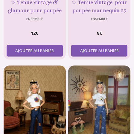
✨ Tenue vintage &
✨ Tenue vintage pour
glamour pour poupée
poupée mannequin 29
mannequin 29 cm type
cm –jean patte d’eph &
ENSEMBLE
ENSEMBLE
Barbie
t-shirt imprimé
12
€
8
€
AJOUTER AU PANIER
AJOUTER AU PANIER