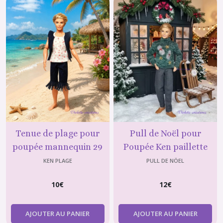
Tenue de plage pour
Pull de Noël pour
poupée mannequin 29
Poupée Ken paillette
cm ( type Ken )
KEN PLAGE
PULL DE NÖEL
10
€
12
€
AJOUTER AU PANIER
AJOUTER AU PANIER