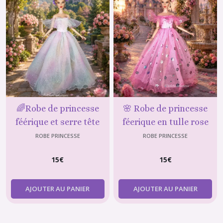
🌈Robe de princesse
🌸 Robe de princesse
féérique et serre tête
féerique en tulle rose
pour poupée type barbie
fuchsia à paillettes pour
ROBE PRINCESSE
ROBE PRINCESSE
poupée mannequin type
15
€
15
€
barbie
AJOUTER AU PANIER
AJOUTER AU PANIER