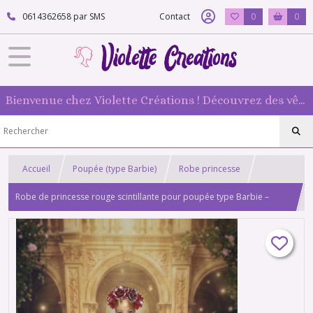
0614362658 par SMS
Contact
0
0
Bienvenue chez Violette Créations ! Découvrez des vêtements faits main pour vos poupées mannequin : originaux et 100 % fabriqués en France
Accueil
Poupée (type Barbie)
Robe princesse
Robe de princesse rouge scintillante pour poupée type Barbie –
Création artisanale