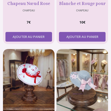
Chapeau Nœud Rose
Blanche et Rouge pour
pour Poupée type Barbie
Poupée type Barbie
CHAPEAU
CHAPEAU
7
€
10
€
AJOUTER AU PANIER
AJOUTER AU PANIER