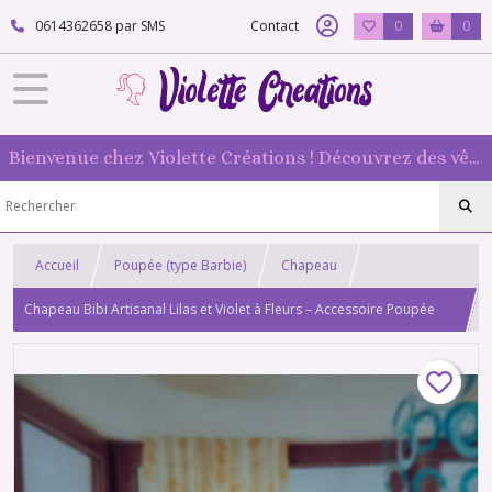
0614362658 par SMS
Contact
0
0
Bienvenue chez Violette Créations ! Découvrez des vêtements faits main pour vos poupées mannequin : originaux et 100 % fabriqués en France
Accueil
Poupée (type Barbie)
Chapeau
Chapeau Bibi Artisanal Lilas et Violet à Fleurs – Accessoire Poupée
type barbie