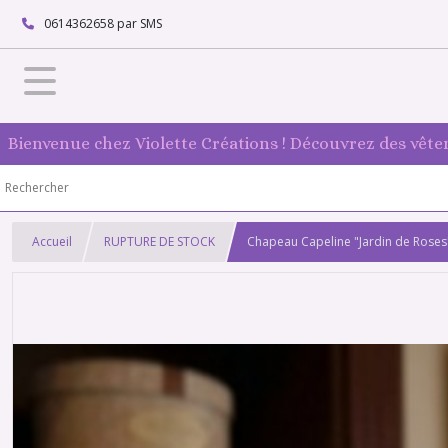
0614362658 par SMS
Bienvenue chez Violette Créations ! Découvrez des vête
Accueil
RUPTURE DE STOCK
Chapeau Capeline "Jardin de Roses