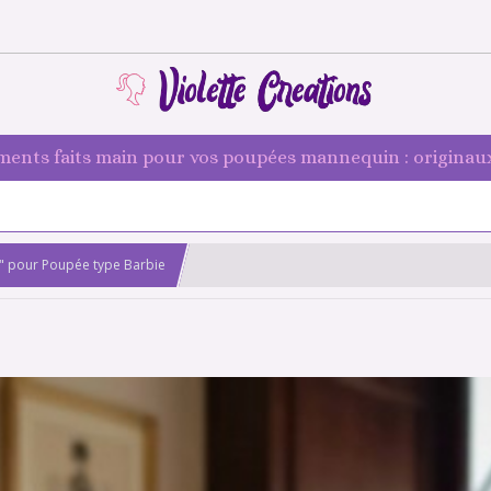
ments faits main pour vos poupées mannequin : originaux
" pour Poupée type Barbie