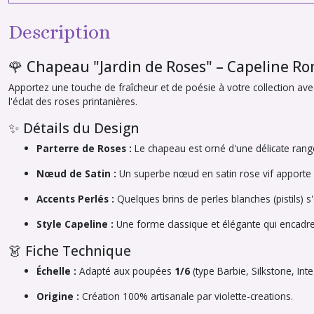
Description
🌹 Chapeau "Jardin de Roses" – Capeline R
Apportez une touche de fraîcheur et de poésie à votre collection ave
l'éclat des roses printanières.
✨ Détails du Design
Parterre de Roses :
Le chapeau est orné d'une délicate rangée 
Nœud de Satin :
Un superbe nœud en satin rose vif apporte d
Accents Perlés :
Quelques brins de perles blanches (pistils) s
Style Capeline :
Une forme classique et élégante qui encadre
👗 Fiche Technique
Échelle :
Adapté aux poupées
1/6
(type Barbie, Silkstone, Inte
Origine :
Création 100% artisanale par
violette-creations
.