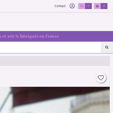
Contact
0
0
 et 100 % fabriqués en France