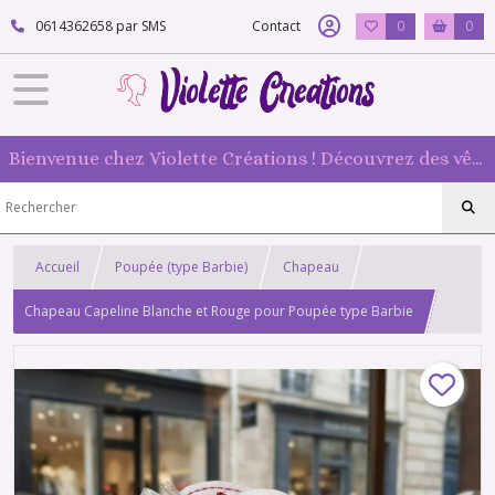
0614362658 par SMS
Contact
0
0
Bienvenue chez Violette Créations ! Découvrez des vêtements faits main pour vos poupées mannequin : originaux et 100 % fabriqués en France
Accueil
Poupée (type Barbie)
Chapeau
Chapeau Capeline Blanche et Rouge pour Poupée type Barbie