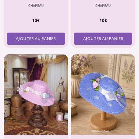
Blanche et Rouge pour
poupée type Barbie
CHAPEAU
CHAPEAU
Poupée type Barbie
10
€
10
€
AJOUTER AU PANIER
AJOUTER AU PANIER