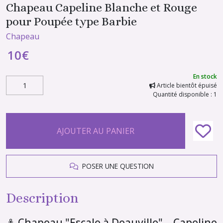
Chapeau Capeline Blanche et Rouge
pour Poupée type Barbie
Chapeau
10
€
En stock
Article bientôt épuisé
Quantité disponible : 1
AJOUTER AU PANIER
POSER UNE QUESTION
Description
⚓ Chapeau "Escale à Deauville" – Capeline