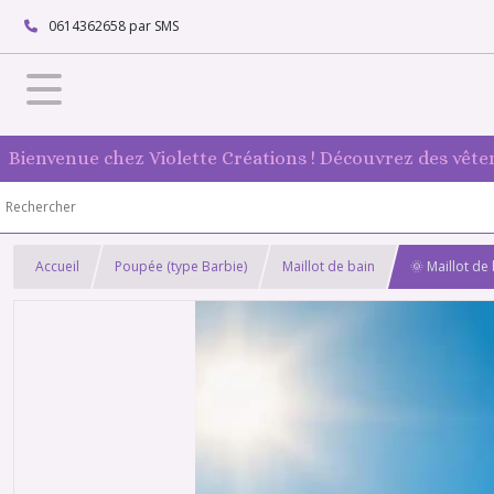
0614362658 par SMS
Bienvenue chez Violette Créations ! Découvrez des vête
Accueil
Poupée (type Barbie)
Maillot de bain
🌞 Maillot d