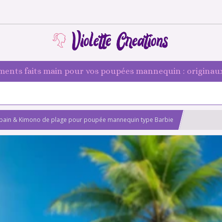
ments faits main pour vos poupées mannequin : originaux
e bain & Kimono de plage pour poupée mannequin type Barbie