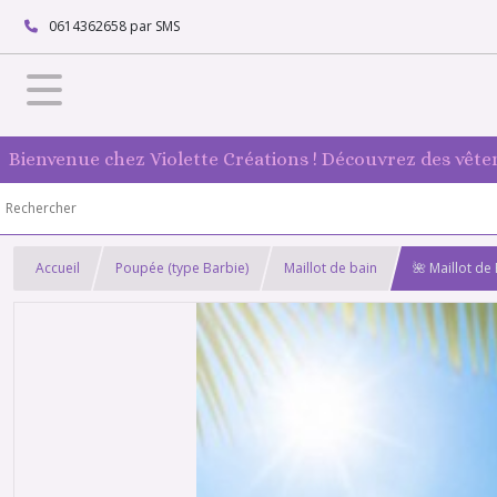
0614362658 par SMS
Bienvenue chez Violette Créations ! Découvrez des vête
Accueil
Poupée (type Barbie)
Maillot de bain
🌺 Maillot d