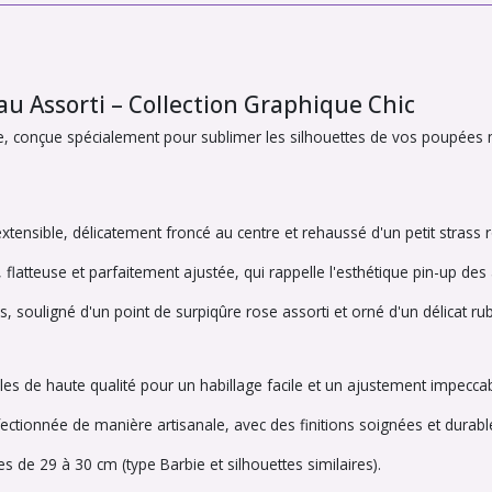
au Assorti – Collection Graphique Chic
ique, conçue spécialement pour sublimer les silhouettes de vos poupé
ensible, délicatement froncé au centre et rehaussé d'un petit strass 
, flatteuse et parfaitement ajustée, qui rappelle l'esthétique pin-up de
 souligné d'un point de surpiqûre rose assorti et orné d'un délicat rub
les de haute qualité pour un habillage facile et un ajustement impeccab
ctionnée de manière artisanale, avec des finitions soignées et durabl
de 29 à 30 cm (type Barbie et silhouettes similaires).