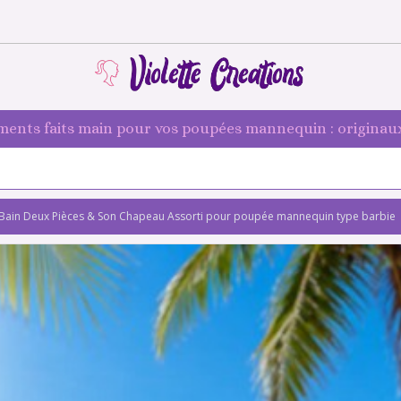
ments faits main pour vos poupées mannequin : originaux
e Bain Deux Pièces & Son Chapeau Assorti pour poupée mannequin type barbie