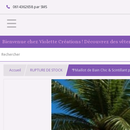
0614362658 par SMS
Bienvenue chez Violette Créations ! Découvrez des vête
Accueil
RUPTURE DE STOCK
🌴Maillot de Bain Chic & Scintillan