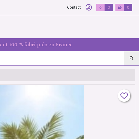
Contact
0
0
 et 100 % fabriqués en France