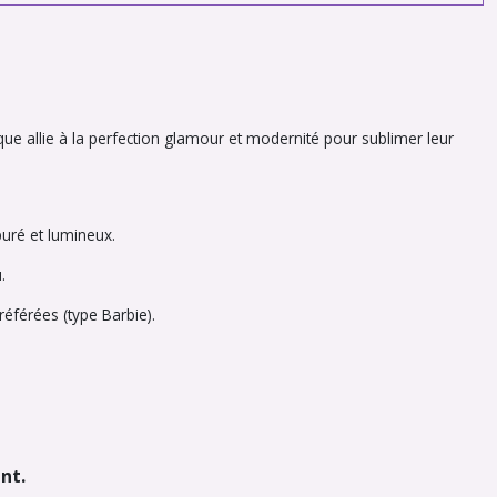
ue allie à la perfection glamour et modernité pour sublimer leur
puré et lumineux.
.
férées (type Barbie).
nt.