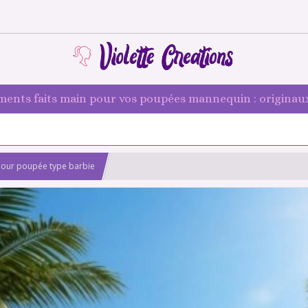
ments faits main pour vos poupées mannequin : originaux
t pour poupée type barbie