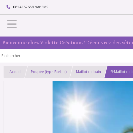
0614362658 par SMS
Bienvenue chez Violette Créations ! Découvrez des vête
Accueil
Poupée (type Barbie)
Maillot de bain
🌴Maillot de