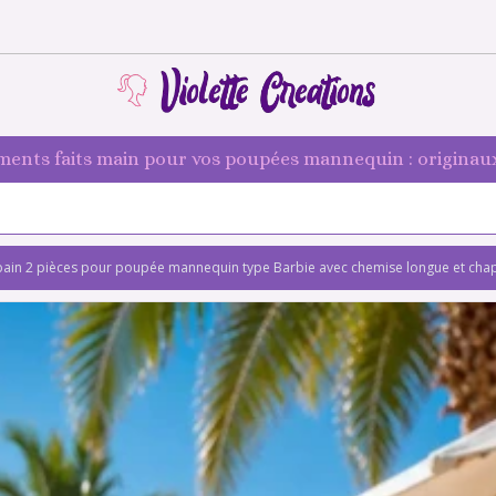
ments faits main pour vos poupées mannequin : originaux
 bain 2 pièces pour poupée mannequin type Barbie avec chemise longue et chap