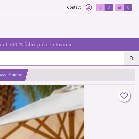
Contact
0
0
 et 100 % fabriqués en France
eau feutrine