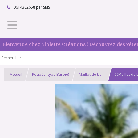
0614362658 par SMS
Bienvenue chez Violette Créations ! Découvrez des vête
Accueil
Poupée (type Barbie)
Maillot de bain
🩱Maillot de