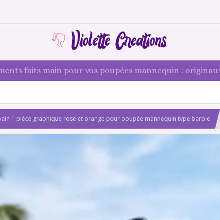
ments faits main pour vos poupées mannequin : originaux
 bain 1 pièce graphique rose et orange pour poupée mannequin type barbie