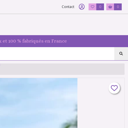
Contact
0
0
 et 100 % fabriqués en France