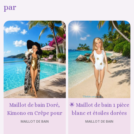
par
Maillot de bain Doré,
🌟 Maillot de bain 1 pièce
Kimono en Crêpe pour
blanc et étoiles dorées
poupée mannequin type
pour poupée mannequin
MAILLOT DE BAIN
MAILLOT DE BAIN
barbie