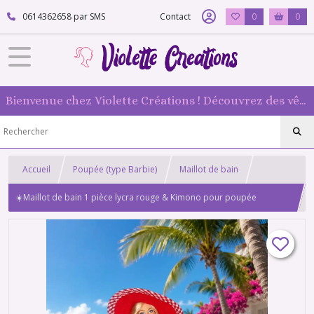
0614362658 par SMS
Contact
0
0
Bienvenue chez Violette Créations ! Découvrez des vêtements faits main pour vos poupées mannequin : originaux et 100 % fabriqués en France
Accueil
Poupée (type Barbie)
Maillot de bain
☀️Maillot de bain 1 pièce lycra rouge & Kimono pour poupée
mannequin type barbie