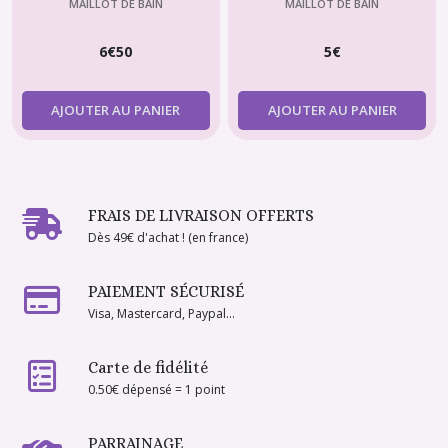
Mannequin type barbie –
Plage à Paillettes Dorées
MAILLOT DE BAIN
MAILLOT DE BAIN
Fait Main Violette-
pour Poupée Barbie
6
€
50
5
€
creations
AJOUTER AU PANIER
AJOUTER AU PANIER
FRAIS DE LIVRAISON OFFERTS
Dès 49€ d'achat ! (en france)
PAIEMENT SÉCURISÉ
Visa, Mastercard, Paypal...
Carte de fidélité
0.50€ dépensé = 1 point
PARRAINAGE