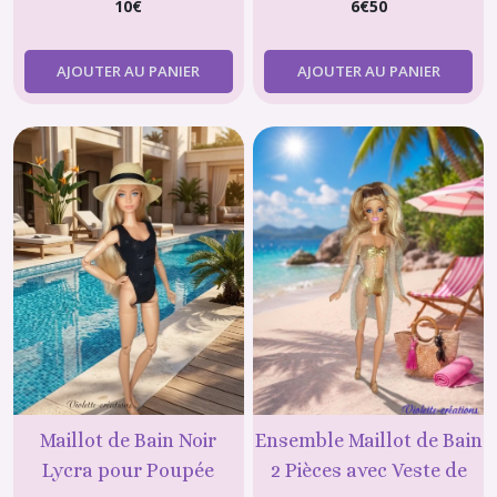
10
€
6
€
50
AJOUTER AU PANIER
AJOUTER AU PANIER
Maillot de Bain Noir
Ensemble Maillot de Bain
Lycra pour Poupée
2 Pièces avec Veste de