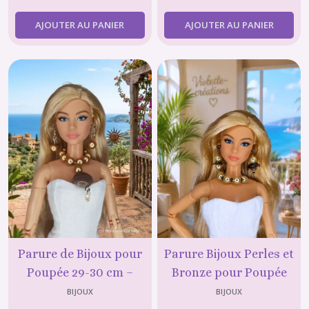
AJOUTER AU PANIER
AJOUTER AU PANIER
Parure de Bijoux pour
Parure Bijoux Perles et
Poupée 29-30 cm –
Bronze pour Poupée
Collier Doré et Boucles
mannequin 29-30 cm-
BIJOUX
BIJOUX