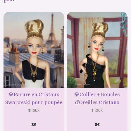
💎Parure en Cristaux
💎Collier + Boucles
Swarovski pour poupée
d'Oreilles Cristaux
mannequin fashion doll-
Swarovski pour Poupée
BIJOUX
BIJOUX
Violette-créations
mannequin type barbie -
8
€
8
€
Violette-créations