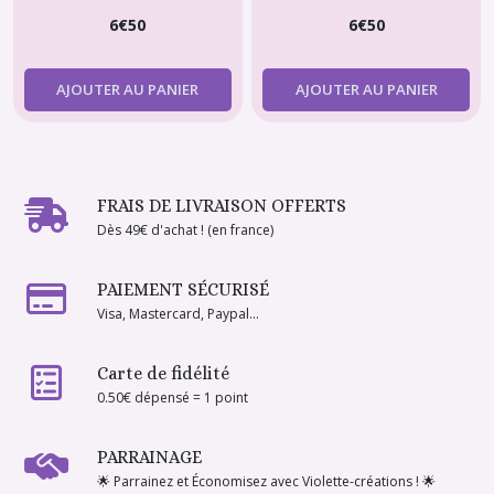
d'Oreilles – Violette-
Violette-créations
6
€
50
6
€
50
créations
AJOUTER AU PANIER
AJOUTER AU PANIER
FRAIS DE LIVRAISON OFFERTS
Dès 49€ d'achat ! (en france)
PAIEMENT SÉCURISÉ
Visa, Mastercard, Paypal...
Carte de fidélité
0.50€ dépensé = 1 point
PARRAINAGE
🌟 Parrainez et Économisez avec Violette-créations ! 🌟