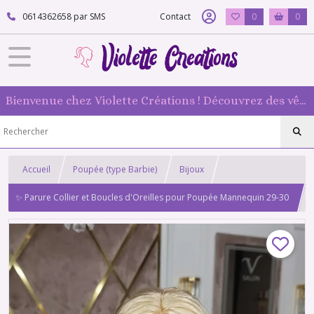
0614362658 par SMS
Contact
0
0
Bienvenue chez Violette Créations ! Découvrez des vêtements faits main pour vos poupées mannequin : originaux et 100 % fabriqués en France
Accueil
Poupée (type Barbie)
Bijoux
✨ Parure Collier et Boucles d'Oreilles pour Poupée Mannequin 29-30
cm – Violette-créations