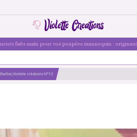
ments faits main pour vos poupées mannequin : originaux
Barbie,Violette créations N°13