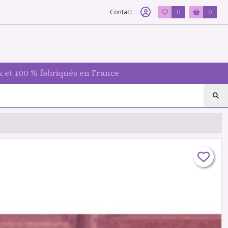
Contact
0
0
 et 100 % fabriqués en France