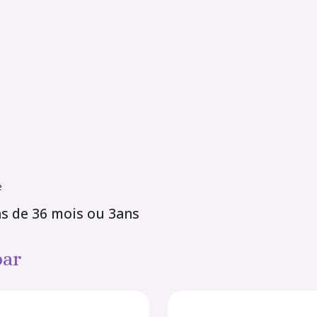
se
ns de 36 mois ou 3ans
par