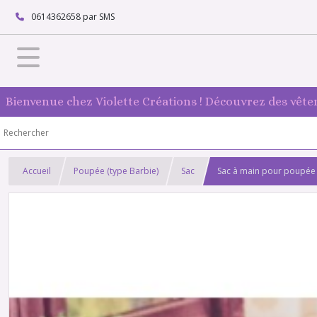
0614362658 par SMS
Bienvenue chez Violette Créations ! Découvrez des vête
Accueil
Poupée (type Barbie)
Sac
Sac à main pour poupée 