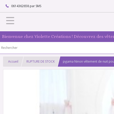
0614362658 par SMS
Bienvenue chez Violette Créations ! Découvrez des vête
Accueil
RUPTURE DE STOCK
pyjama Ninon vêtement de nuit pour