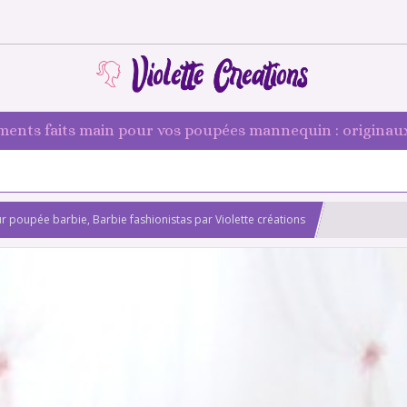
ments faits main pour vos poupées mannequin : originaux
 poupée barbie, Barbie fashionistas par Violette créations