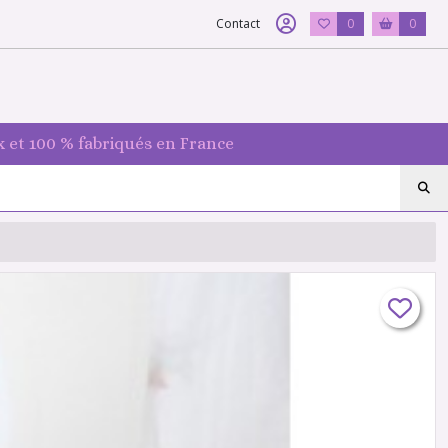
Contact
0
0
 et 100 % fabriqués en France