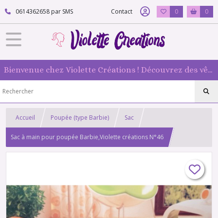
0614362658 par SMS
Contact
0
0
Bienvenue chez Violette Créations ! Découvrez des vêtements faits main pour vos poupées mannequin : originaux et 100 % fabriqués en France
Accueil
Poupée (type Barbie)
Sac
Sac à main pour poupée Barbie,Violette créations N°46