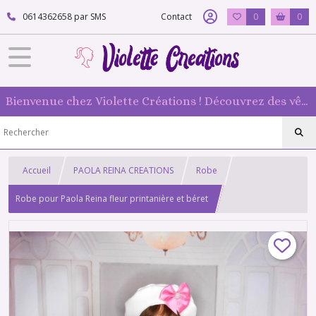
0614362658 par SMS
Contact
0
0
Bienvenue chez Violette Créations ! Découvrez des vêtements faits main pour vos poupées mannequin : originaux et 100 % fabriqués en France
Accueil
PAOLA REINA CREATIONS
Robe
Robe pour Paola Reina fleur printanière et béret