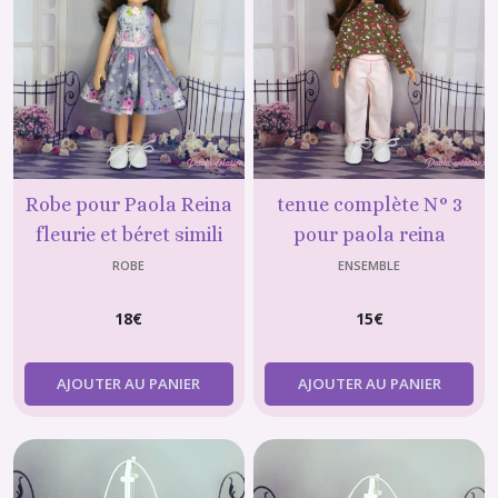
Robe pour Paola Reina
tenue complète N° 3
fleurie et béret simili
pour paola reina
ROBE
ENSEMBLE
18
€
15
€
AJOUTER AU PANIER
AJOUTER AU PANIER