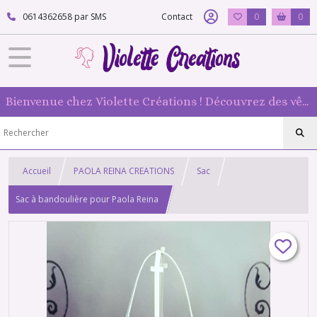
0614362658 par SMS
Contact
0
0
Bienvenue chez Violette Créations ! Découvrez des vêtements faits main pour vos poupées mannequin : originaux et 100 % fabriqués en France
Accueil
PAOLA REINA CREATIONS
Sac
Sac à bandoulière pour Paola Reina