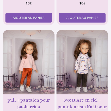
10
€
10
€
AJOUTER AU PANIER
AJOUTER AU PANIER
pull + pantalon pour
Sweat Arc en ciel +
paola reina
pantalon jean Kaki pour