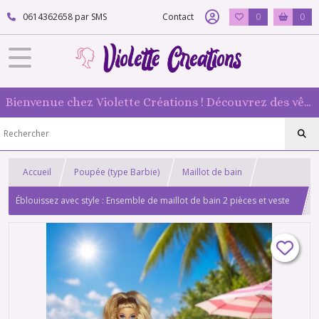
0614362658 par SMS
Contact
0
0
Bienvenue chez Violette Créations ! Découvrez des vêtements faits main pour vos poupées mannequin : originaux et 100 % fabriqués en France
Accueil
Poupée (type Barbie)
Maillot de bain
Éblouissez avec style : Ensemble de maillot de bain 2 pièces et veste
de plage à paillettes argentées pour poupée Barbie