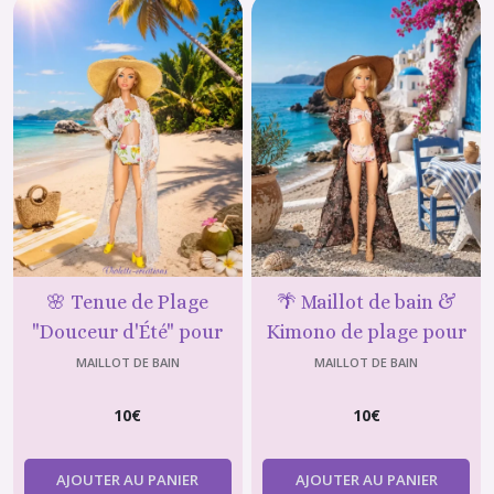
🌸 Tenue de Plage
🌴 Maillot de bain &
"Douceur d'Été" pour
Kimono de plage pour
Poupée Mannequin type
poupée type Barbie
MAILLOT DE BAIN
MAILLOT DE BAIN
Barbie
10
€
10
€
AJOUTER AU PANIER
AJOUTER AU PANIER