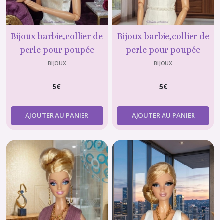
Bijoux barbie,collier de
Bijoux barbie,collier de
perle pour poupée
perle pour poupée
mannequin de 29 cm
mannequin de 29 cm
BIJOUX
BIJOUX
(type Barbie)
(type Barbie),
5
€
5
€
AJOUTER AU PANIER
AJOUTER AU PANIER