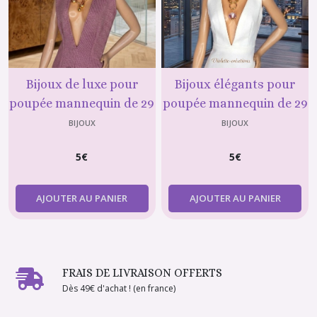
Bijoux de luxe pour
Bijoux élégants pour
poupée mannequin de 29
poupée mannequin de 29
cm (type Barbie) : Collier
cm (type Barbie) : Collier
BIJOUX
BIJOUX
de perles et boucles
en chaînette avec toupie
5
€
5
€
d'oreille en goutte d'or
en cristal mauve
assorties
AJOUTER AU PANIER
AJOUTER AU PANIER
FRAIS DE LIVRAISON OFFERTS
Dès 49€ d'achat ! (en france)