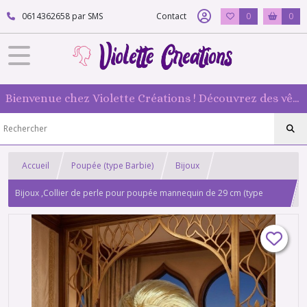
0614362658 par SMS
Contact
0
0
Bienvenue chez Violette Créations ! Découvrez des vêtements faits main pour vos poupées mannequin : originaux et 100 % fabriqués en France
Accueil
Poupée (type Barbie)
Bijoux
Bijoux ,Collier de perle pour poupée mannequin de 29 cm (type
Barbie) , boucles d'oreille assorties couleur vert d'eau Violette-
créations