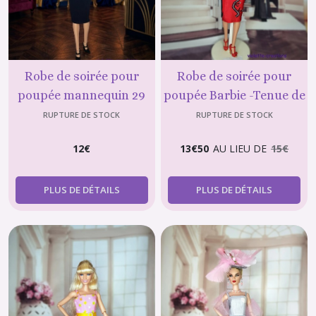
Robe de soirée pour
Robe de soirée pour
poupée mannequin 29
poupée Barbie -Tenue de
cm (type Barbie) – Tenue
Soirée Chic
RUPTURE DE STOCK
RUPTURE DE STOCK
noire élégante avec
12
€
13
€
50
AU LIEU DE
15
€
strass & sac argenté
PLUS DE DÉTAILS
PLUS DE DÉTAILS