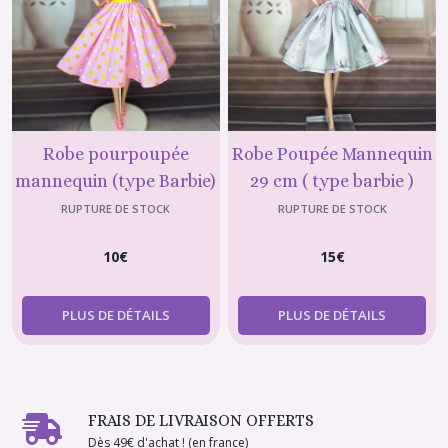
Robe pourpoupée
Robe Poupée Mannequin
mannequin (type Barbie)
29 cm ( type barbie )
: Rose Étoiles et Ceinture
élégante
RUPTURE DE STOCK
RUPTURE DE STOCK
Jaune
10
€
15
€
PLUS DE DÉTAILS
PLUS DE DÉTAILS
FRAIS DE LIVRAISON OFFERTS
Dès 49€ d'achat ! (en france)