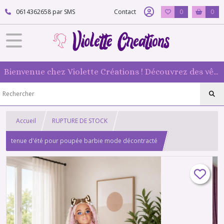
0614362658 par SMS
Contact
0
0
Bienvenue chez Violette Créations ! Découvrez des vêtements faits main pour vos poupées mannequin : originaux et 100 % fabriqués en France
Accueil
RUPTURE DE STOCK
tenue d'été pour poupée barbie mode décontracté