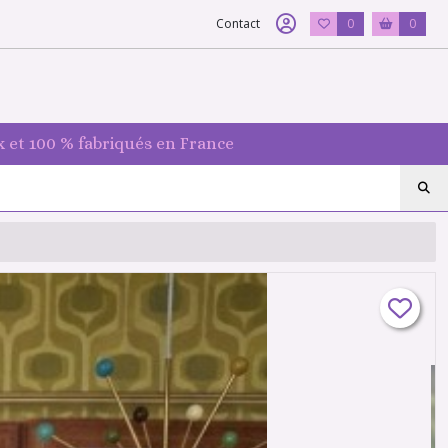
Contact
0
0
 et 100 % fabriqués en France