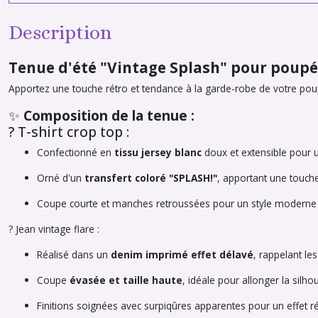
Description
Tenue d'été "Vintage Splash" pour poup
Apportez une touche rétro et tendance à la garde-robe de votre poup
✨
Composition de la tenue :
?
T-shirt crop top
:
Confectionné en
tissu jersey blanc
doux et extensible pour u
Orné d'un
transfert coloré "SPLASH!"
, apportant une touche
Coupe courte et manches retroussées pour un style moderne
?
Jean vintage flare
:
Réalisé dans un
denim imprimé effet délavé
, rappelant le
Coupe
évasée et taille haute
, idéale pour allonger la silh
Finitions soignées avec surpiqûres apparentes pour un effet ré