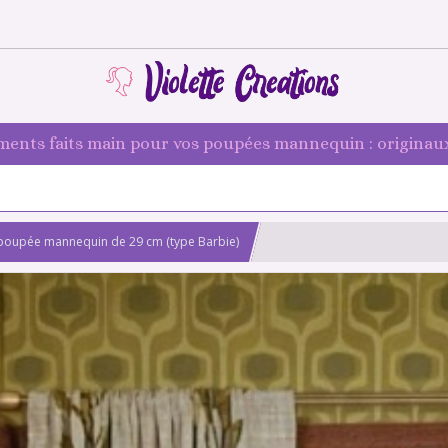
ments faits main pour vos poupées mannequin : originaux
poupée mannequin de 29 cm (type Barbie)