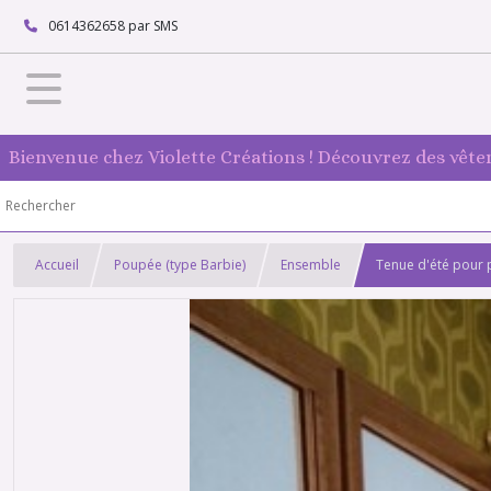
0614362658 par SMS
Bienvenue chez Violette Créations ! Découvrez des vête
Accueil
Poupée (type Barbie)
Ensemble
Tenue d'été pour 