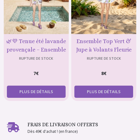
🌿💜 Tenue été lavande
Ensemble Top Vert &
provençale – Ensemble
Jupe à Volants Fleurie
short & top en coton
pour poupée type
RUPTURE DE STOCK
RUPTURE DE STOCK
pour poupée type Barbie
Barbie| Violette
7
€
8
€
Créations
PLUS DE DÉTAILS
PLUS DE DÉTAILS
FRAIS DE LIVRAISON OFFERTS
Dès 49€ d'achat ! (en france)