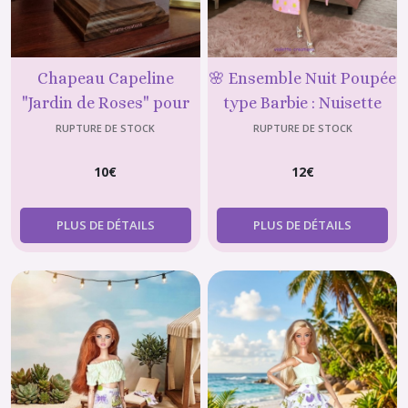
Chapeau Capeline
🌸 Ensemble Nuit Poupée
"Jardin de Roses" pour
type Barbie : Nuisette
Poupée type Barbie
Rose et Peignoir Étoiles
RUPTURE DE STOCK
RUPTURE DE STOCK
10
€
12
€
PLUS DE DÉTAILS
PLUS DE DÉTAILS