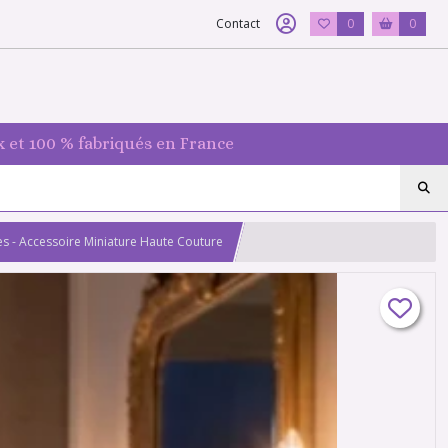
Contact
0
0
 et 100 % fabriqués en France
es - Accessoire Miniature Haute Couture