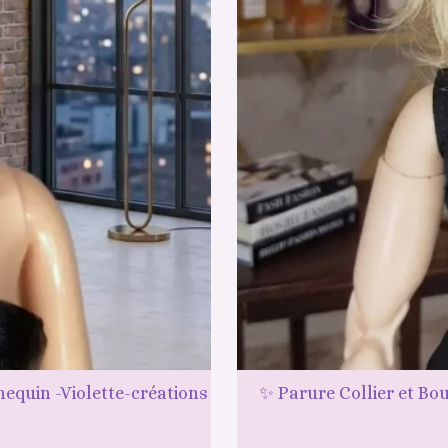
equin -Violette-créations
✨ Parure Collier et Bo