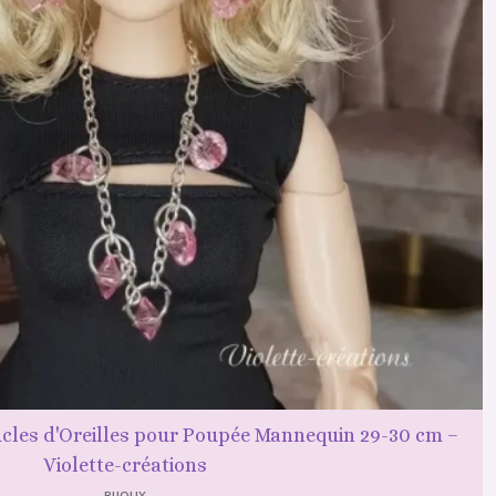
ucles d'Oreilles pour Poupée Mannequin 29-30 cm –
Violette-créations
BIJOUX