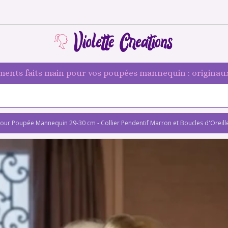
ments faits main pour vos poupées mannequin : originaux
our Poupée Mannequin 29-30 cm - Collier Pendentif Marron et Boucles d'Oreill