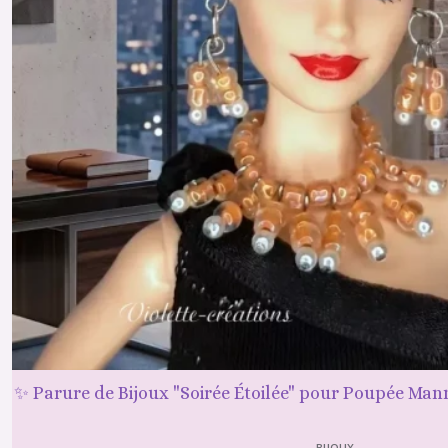
✨ Parure de Bijoux "Soirée Étoilée" pour Poupée Mann
BIJOUX