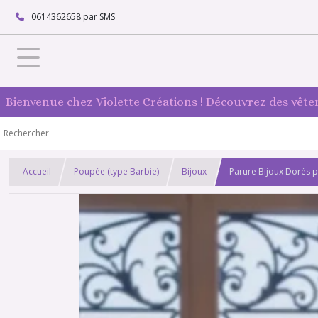
0614362658 par SMS
Bienvenue chez Violette Créations ! Découvrez des vête
Accueil
Poupée (type Barbie)
Bijoux
Parure Bijoux Dorés p