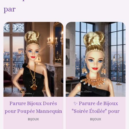
par
Parure Bijoux Dorés
✨ Parure de Bijoux
pour Poupée Mannequin
"Soirée Étoilée" pour
29-30 cm - Collier
Poupée Mannequin -
BIJOUX
BIJOUX
Pendentif Marron et
Violette-créations