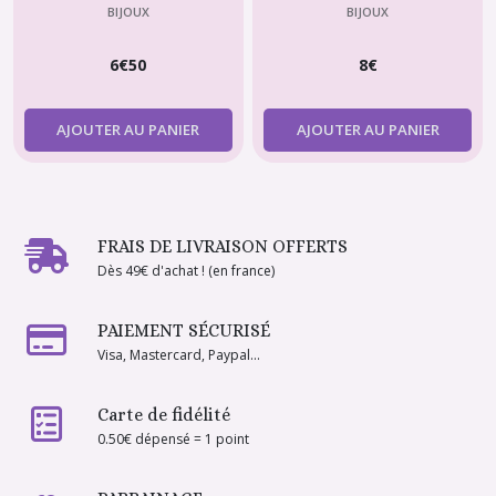
Poupée Mannequin 29-30
mannequin fashion doll-
BIJOUX
BIJOUX
cm – Violette-créations
Violette-créations
6
€
50
8
€
AJOUTER AU PANIER
AJOUTER AU PANIER
FRAIS DE LIVRAISON OFFERTS
Dès 49€ d'achat ! (en france)
PAIEMENT SÉCURISÉ
Visa, Mastercard, Paypal...
Carte de fidélité
0.50€ dépensé = 1 point