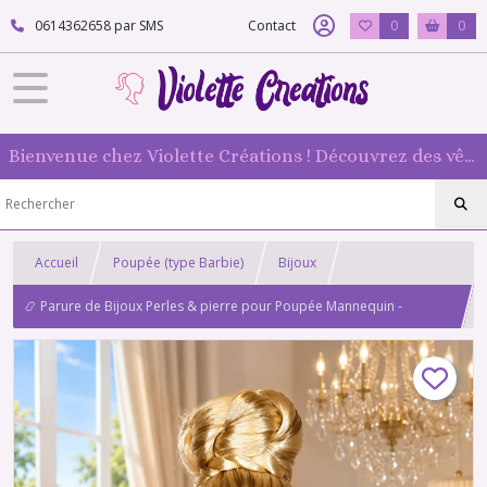
0614362658 par SMS
Contact
0
0
Bienvenue chez Violette Créations ! Découvrez des vêtements faits main pour vos poupées mannequin : originaux et 100 % fabriqués en France
Accueil
Poupée (type Barbie)
Bijoux
📿 Parure de Bijoux Perles & pierre pour Poupée Mannequin -
Violette-créations