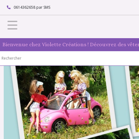
0614362658 par SMS
Bienvenue chez Violette Créations ! Découvrez des vête