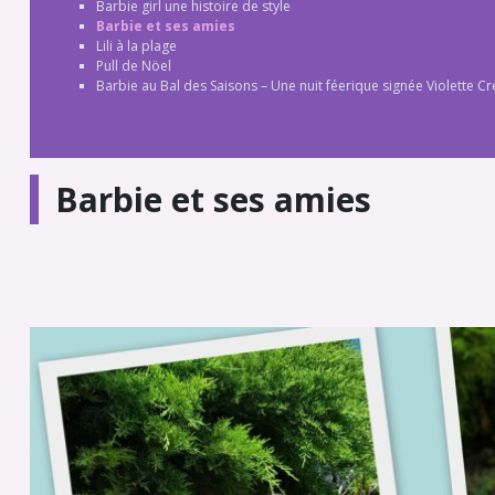
Barbie girl une histoire de style
Barbie et ses amies
Lili à la plage
Pull de Nöel
Barbie au Bal des Saisons – Une nuit féerique signée Violette Cr
Barbie et ses amies