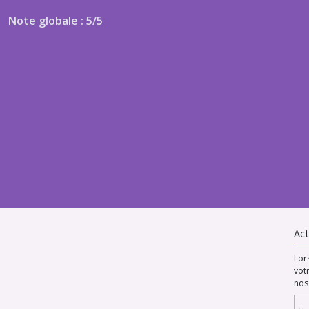
Note globale : 5/5
Act
Lor
vot
nos