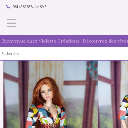
0614362658 par SMS
Bienvenue chez Violette Créations ! Découvrez des vête