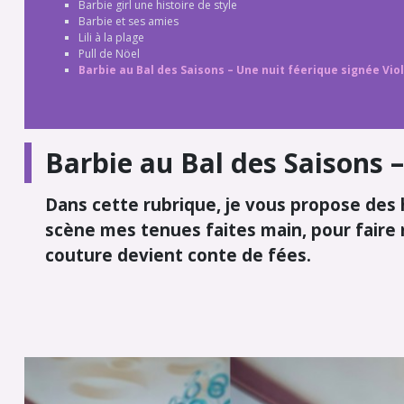
Barbie girl une histoire de style
Barbie et ses amies
Lili à la plage
Pull de Nöel
Barbie au Bal des Saisons – Une nuit féerique signée Vio
Barbie au Bal des Saisons –
Dans cette rubrique, je vous propose des 
scène mes tenues faites main, pour faire
couture devient conte de fées.